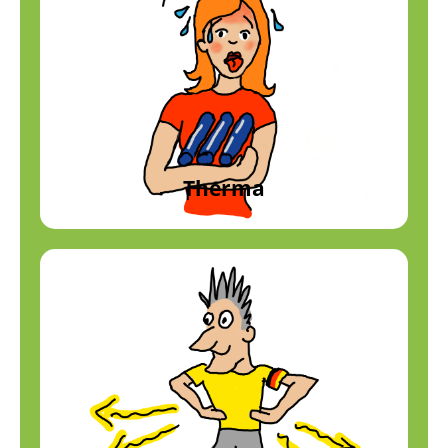
Therma
Sonnenenergie (Solarthermie)
Profil anzeigen
Therma
Elektro
Stromnetz
Profil anzeigen