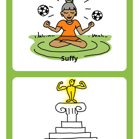
Suffy
Suffizienz
Profil anzeigen
Suffy
Mehr
Wachstum
Profil anzeigen