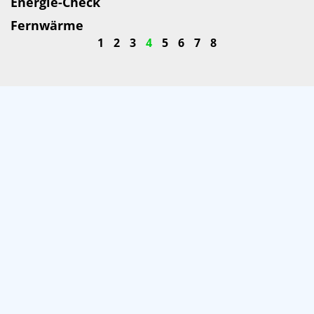
Energie-Check
Fernwärme
1
2
3
4
5
6
7
8