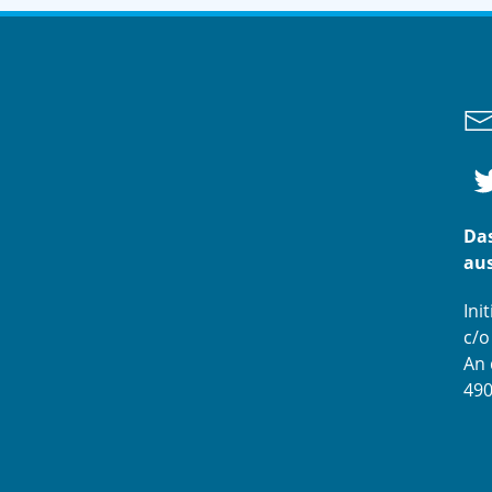
Das
aus
Ini
c/
An 
49