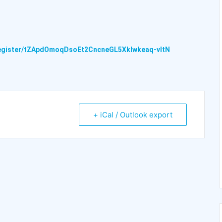
register/tZApdOmoqDsoEt2CncneGL5XkIwkeaq-vItN
+ iCal / Outlook export