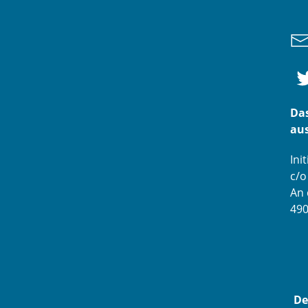
Das
aus
Ini
c/
An 
49
De